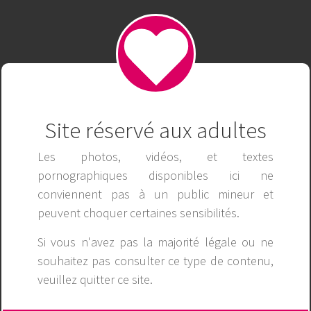
123bvn
Trải Nghiệm Mới Mẻ Và Đầy Hấp
Dẫn Tại Nhà Cái 123B
Site réservé aux adultes
1. Giới Thiệu Về 123B: Đối Tác Cá Cược Đáng Tin
Cậy
Les photos, vidéos, et textes
pornographiques disponibles ici ne
Trong số những cái tên nổi bật trong ngành cá cược
conviennent pas à un public mineur et
trực tuyến, 123B nổi lên như một nhà cái uy tín với
peuvent choquer certaines sensibilités.
nhiều năm kinh nghiệm. Nhà cái này không chỉ chinh
phục người chơi bởi đa dạng sản phẩm mà còn bởi sự
Si vous n'avez pas la majorité légale ou ne
chuyên nghiệp và tận tâm với khách hàng. Mỗi trò chơi
souhaitez pas consulter ce type de contenu,
và dịch vụ mà 123B cung cấp đều hướng đến mục tiêu
veuillez
quitter ce site
.
mang lại trải nghiệm tối ưu nhất cho người chơi.
123B xây dựng hình ảnh là một nơi không chỉ mang